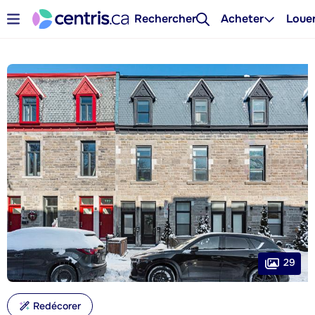
Rechercher
Acheter
Loue
29
Redécorer