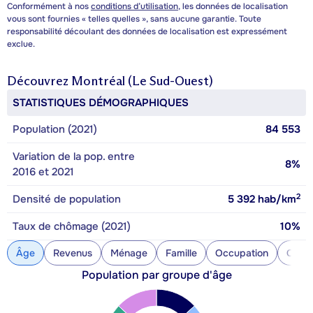
Conformément à nos
conditions d’utilisation
, les données de localisation
vous sont fournies « telles quelles », sans aucune garantie. Toute
responsabilité découlant des données de localisation est expressément
exclue.
Découvrez
Montréal (Le Sud-Ouest)
STATISTIQUES DÉMOGRAPHIQUES
Population (2021)
84 553
Variation de la pop. entre
8%
2016 et 2021
2
Densité de population
5 392
hab/km
Taux de chômage (2021)
10%
Âge
Revenus
Ménage
Famille
Occupation
Const
Population par groupe d'âge