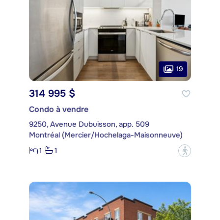
19
314 995 $
Condo à vendre
9250, Avenue Dubuisson, app. 509
Montréal (Mercier/Hochelaga-Maisonneuve)
1
1
?