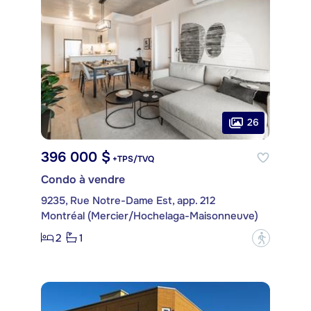
26
396 000 $
+TPS/TVQ
Condo à vendre
9235, Rue Notre-Dame Est, app. 212
Montréal (Mercier/Hochelaga-Maisonneuve)
2
1
?