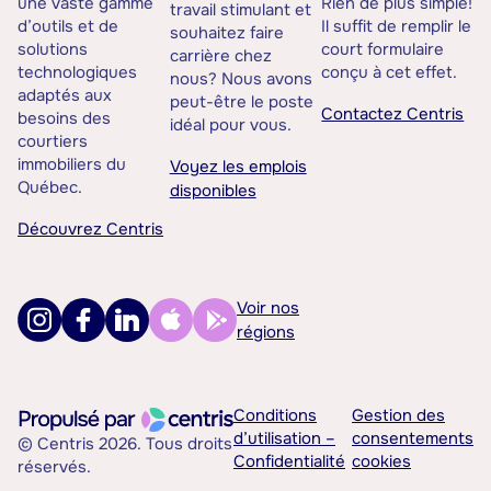
une vaste gamme
Rien de plus simple!
travail stimulant et
d’outils et de
Il suffit de remplir le
souhaitez faire
solutions
court formulaire
carrière chez
technologiques
conçu à cet effet.
nous? Nous avons
adaptés aux
peut-être le poste
Contactez Centris
besoins des
idéal pour vous.
courtiers
immobiliers du
Voyez les emplois
Québec.
disponibles
Découvrez Centris
Voir nos
régions
Conditions
Gestion des
d’utilisation –
consentements
© Centris 2026. Tous droits
Confidentialité
cookies
réservés.