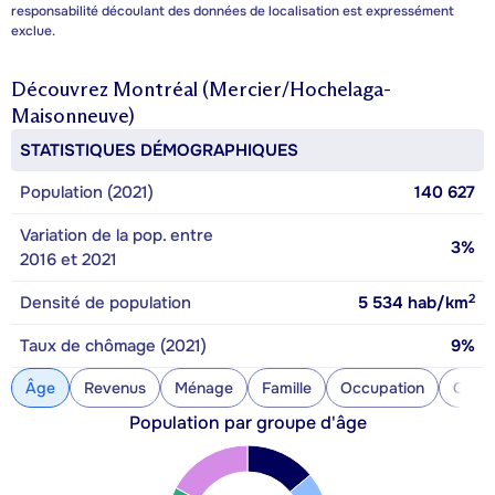
responsabilité découlant des données de localisation est expressément
exclue.
Découvrez
Montréal (Mercier/Hochelaga-
Maisonneuve)
STATISTIQUES DÉMOGRAPHIQUES
Population (2021)
140 627
Variation de la pop. entre
3%
2016 et 2021
2
Densité de population
5 534
hab/km
Taux de chômage (2021)
9%
Âge
Revenus
Ménage
Famille
Occupation
Const
Population par groupe d'âge