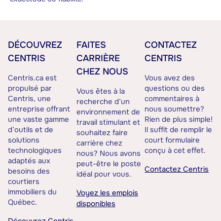
DÉCOUVREZ
FAITES
CONTACTEZ
CENTRIS
CARRIÈRE
CENTRIS
CHEZ NOUS
Centris.ca est
Vous avez des
propulsé par
questions ou des
Vous êtes à la
Centris, une
commentaires à
recherche d’un
entreprise offrant
nous soumettre?
environnement de
une vaste gamme
Rien de plus simple!
travail stimulant et
d’outils et de
Il suffit de remplir le
souhaitez faire
solutions
court formulaire
carrière chez
technologiques
conçu à cet effet.
nous? Nous avons
adaptés aux
peut-être le poste
Contactez Centris
besoins des
idéal pour vous.
courtiers
immobiliers du
Voyez les emplois
Québec.
disponibles