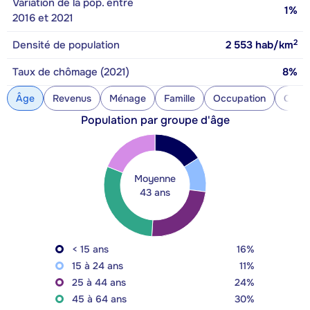
Variation de la pop. entre
1%
2016 et 2021
2
Densité de population
2 553
hab/km
Taux de chômage (2021)
8%
Âge
Revenus
Ménage
Famille
Occupation
Const
Population par groupe d'âge
Moyenne
43 ans
< 15 ans
16%
15 à 24 ans
11%
25 à 44 ans
24%
45 à 64 ans
30%