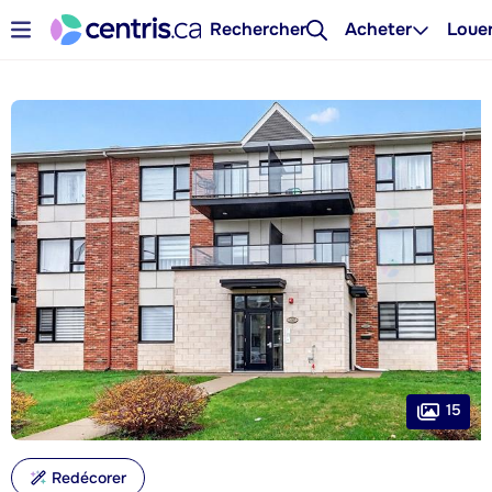
Rechercher
Acheter
Loue
15
Redécorer