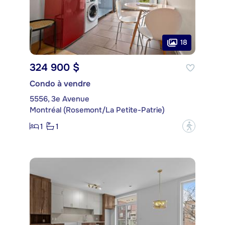
18
324 900 $
Condo à vendre
5556, 3e Avenue
Montréal (Rosemont/La Petite-Patrie)
1
1
?