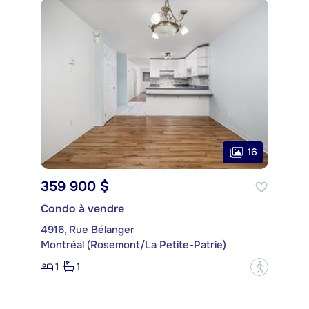
16
359 900 $
Condo à vendre
4916, Rue Bélanger
Montréal (Rosemont/La Petite-Patrie)
1
1
?