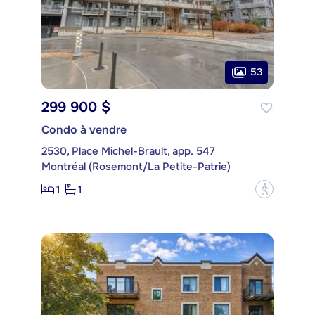
53
299 900 $
Condo à vendre
2530, Place Michel-Brault, app. 547
Montréal (Rosemont/La Petite-Patrie)
1
1
?