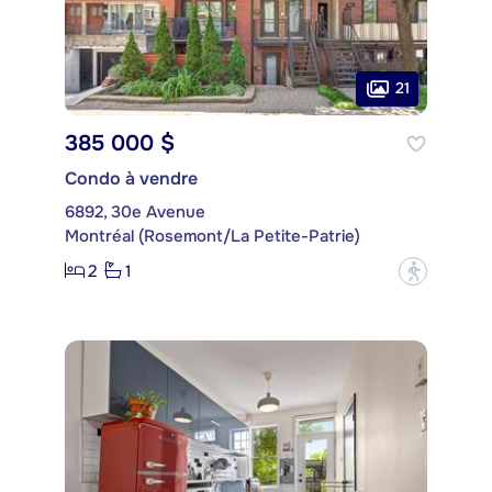
21
385 000 $
Condo à vendre
6892, 30e Avenue
Montréal (Rosemont/La Petite-Patrie)
2
1
?