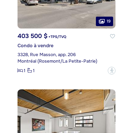
19
403 500 $
+TPS/TVQ
Condo à vendre
3328, Rue Masson, app. 206
Montréal (Rosemont/La Petite-Patrie)
1
1
?