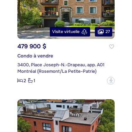
27
Visite virtuelle
479 900 $
Condo à vendre
3400, Place Joseph-N.-Drapeau, app. A01
Montréal (Rosemont/La Petite-Patrie)
2
1
?