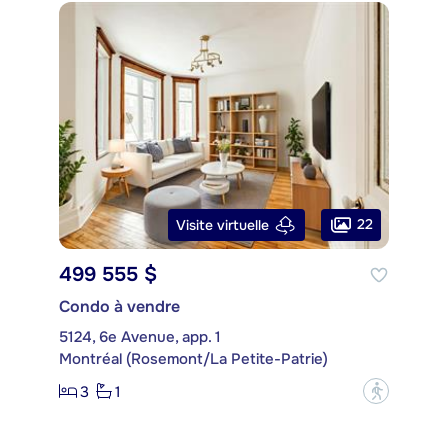
22
Visite virtuelle
499 555 $
Condo à vendre
5124, 6e Avenue, app. 1
Montréal (Rosemont/La Petite-Patrie)
3
1
?