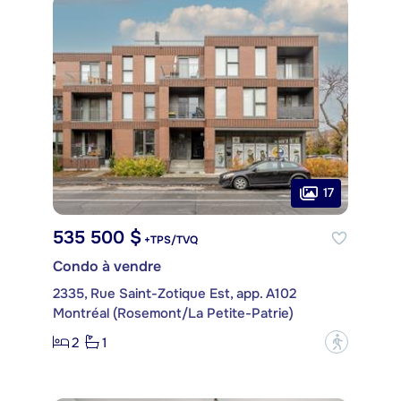
17
535 500 $
+TPS/TVQ
Condo à vendre
2335, Rue Saint-Zotique Est, app. A102
Montréal (Rosemont/La Petite-Patrie)
2
1
?