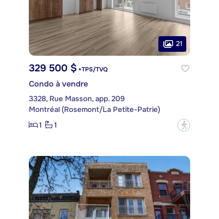
21
329 500 $
+TPS/TVQ
Condo à vendre
3328, Rue Masson, app. 209
Montréal (Rosemont/La Petite-Patrie)
1
1
?