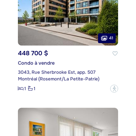
41
448 700 $
Condo à vendre
3043, Rue Sherbrooke Est, app. 507
Montréal (Rosemont/La Petite-Patrie)
1
1
?