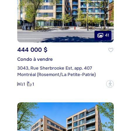
41
444 000 $
Condo à vendre
3043, Rue Sherbrooke Est, app. 407
Montréal (Rosemont/La Petite-Patrie)
1
1
?