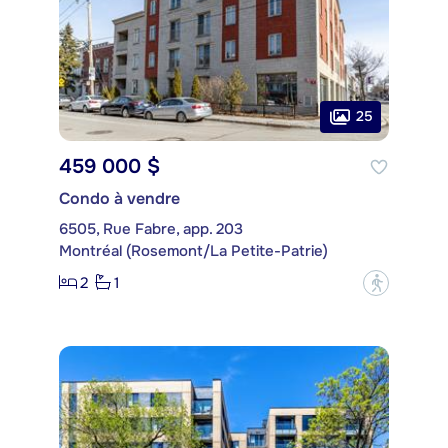
25
459 000 $
Condo à vendre
6505, Rue Fabre, app. 203
Montréal (Rosemont/La Petite-Patrie)
2
1
?