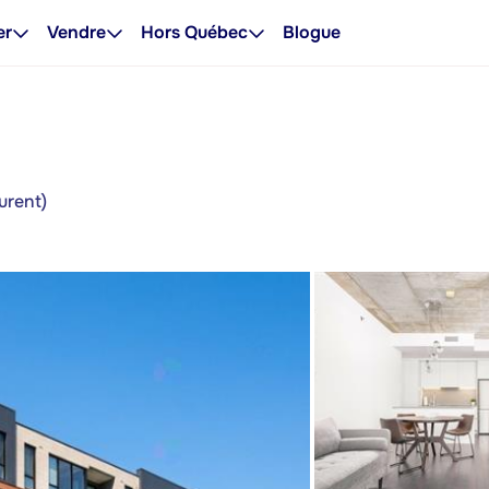
er
Vendre
Hors Québec
Blogue
urent)