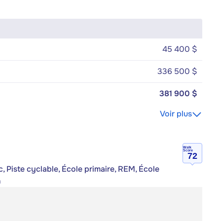
45 400 $
336 500 $
381 900 $
Voir plus
Walk
Score
72
, Piste cyclable, École primaire, REM, École
n