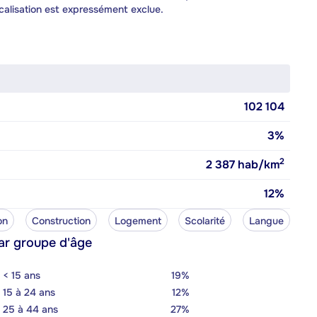
calisation est expressément exclue.
102 104
3%
2
2 387
hab/km
12%
on
Construction
Logement
Scolarité
Langue
ar groupe d'âge
< 15 ans
19%
15 à 24 ans
12%
25 à 44 ans
27%