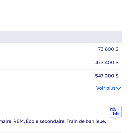
73 600 $
473 400 $
547 000 $
Voir plus
Walk
Score
56
imaire, REM, École secondaire, Train de banlieue,