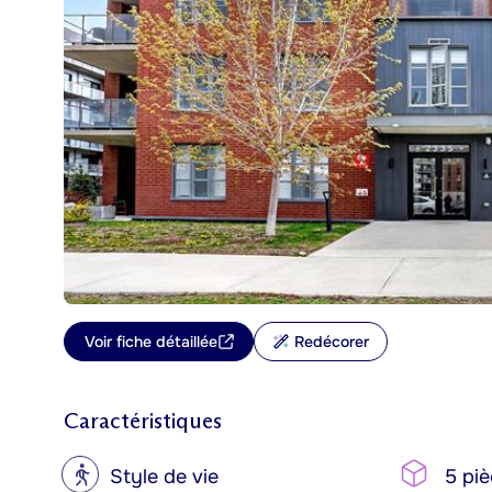
Voir fiche détaillée
Redécorer
Caractéristiques
?
Style de vie
5 piè