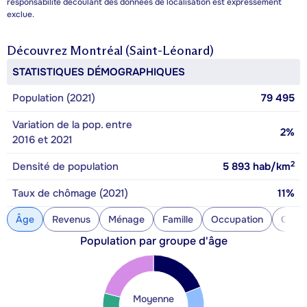
responsabilité découlant des données de localisation est expressément
exclue.
Découvrez
Montréal (Saint-Léonard)
STATISTIQUES DÉMOGRAPHIQUES
Population (2021)
79 495
Variation de la pop. entre
2%
2016 et 2021
2
Densité de population
5 893
hab/km
Taux de chômage (2021)
11%
Âge
Revenus
Ménage
Famille
Occupation
Const
Population par groupe d'âge
Moyenne