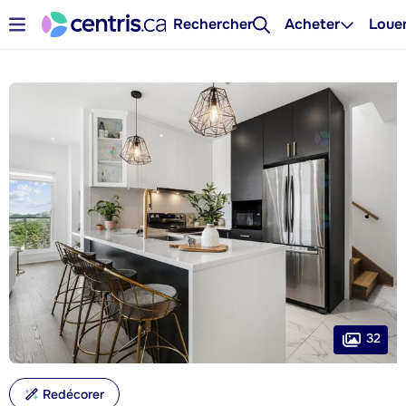
Rechercher
Acheter
Loue
32
Redécorer