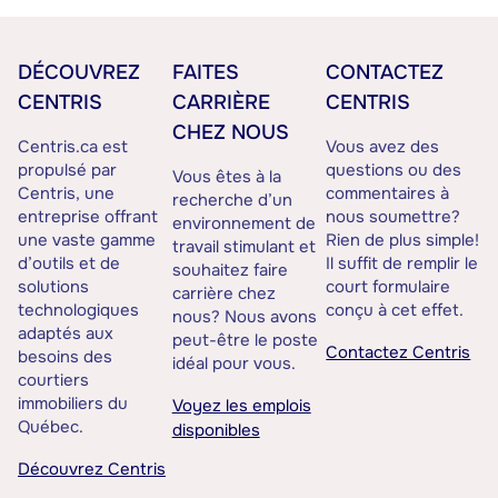
DÉCOUVREZ
FAITES
CONTACTEZ
CENTRIS
CARRIÈRE
CENTRIS
CHEZ NOUS
Centris.ca est
Vous avez des
propulsé par
questions ou des
Vous êtes à la
Centris, une
commentaires à
recherche d’un
entreprise offrant
nous soumettre?
environnement de
une vaste gamme
Rien de plus simple!
travail stimulant et
d’outils et de
Il suffit de remplir le
souhaitez faire
solutions
court formulaire
carrière chez
technologiques
conçu à cet effet.
nous? Nous avons
adaptés aux
peut-être le poste
Contactez Centris
besoins des
idéal pour vous.
courtiers
immobiliers du
Voyez les emplois
Québec.
disponibles
Découvrez Centris