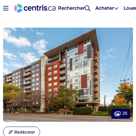
Rechercher
Acheter
Loue
25
Redécorer