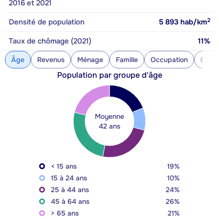
2016 et 2021
2
Densité de population
5 893
hab/km
Taux de chômage (2021)
11%
Âge
Revenus
Ménage
Famille
Occupation
Const
Population par groupe d'âge
Moyenne
42 ans
< 15 ans
19%
15 à 24 ans
10%
25 à 44 ans
24%
45 à 64 ans
26%
> 65 ans
21%