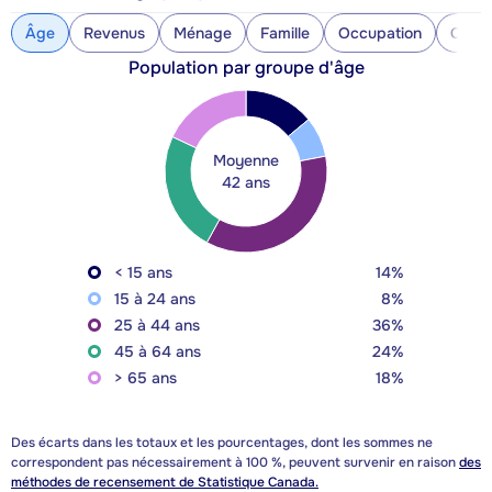
Âge
Revenus
Ménage
Famille
Occupation
Const
Population par groupe d'âge
Moyenne
42 ans
< 15 ans
14%
15 à 24 ans
8%
25 à 44 ans
36%
45 à 64 ans
24%
> 65 ans
18%
Des écarts dans les totaux et les pourcentages, dont les sommes ne
correspondent pas nécessairement à 100 %, peuvent survenir en raison
des
méthodes de recensement de Statistique Canada.