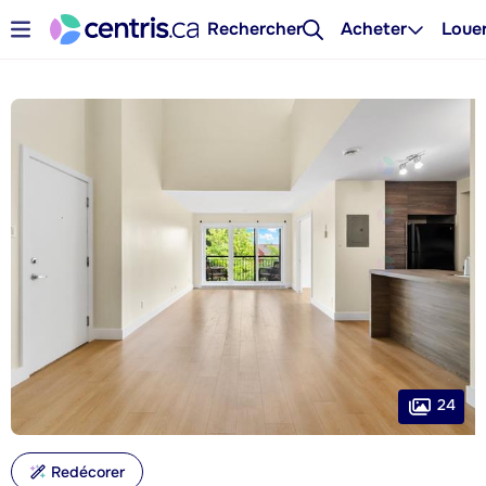
Rechercher
Acheter
Loue
24
Redécorer