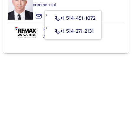
commercial
+1 514-451-1072
RE/MAX DU CARTIER INC.
+1 514-271-2131
Agence immobilière