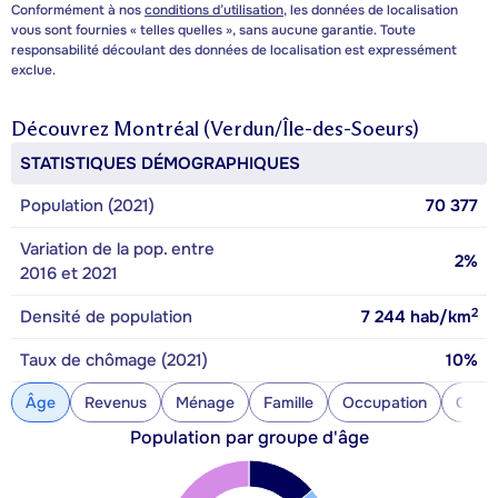
Conformément à nos
conditions d’utilisation
, les données de localisation
vous sont fournies « telles quelles », sans aucune garantie. Toute
responsabilité découlant des données de localisation est expressément
exclue.
Découvrez
Montréal (Verdun/Île-des-Soeurs)
STATISTIQUES DÉMOGRAPHIQUES
Population (2021)
70 377
Variation de la pop. entre
2%
2016 et 2021
2
Densité de population
7 244
hab/km
Taux de chômage (2021)
10%
Âge
Revenus
Ménage
Famille
Occupation
Const
Population par groupe d'âge