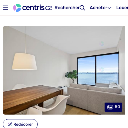
Rechercher
Acheter
Loue
50
Redécorer