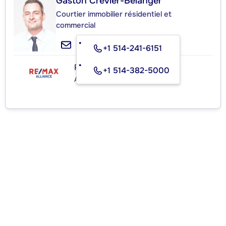
Gaston Crevier-Bélanger
Courtier immobilier résidentiel et
commercial
+1 514-241-6151
RE/MAX ALLIANCE INC.
+1 514-382-5000
Agence immobilière