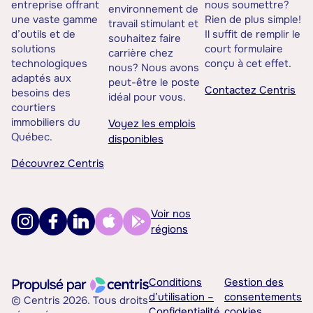
entreprise offrant
nous soumettre?
environnement de
une vaste gamme
Rien de plus simple!
travail stimulant et
d’outils et de
Il suffit de remplir le
souhaitez faire
solutions
court formulaire
carrière chez
technologiques
conçu à cet effet.
nous? Nous avons
adaptés aux
peut-être le poste
Contactez Centris
besoins des
idéal pour vous.
courtiers
immobiliers du
Voyez les emplois
Québec.
disponibles
Découvrez Centris
Voir nos
régions
Conditions
Gestion des
d’utilisation –
consentements
© Centris 2026. Tous droits
Confidentialité
cookies