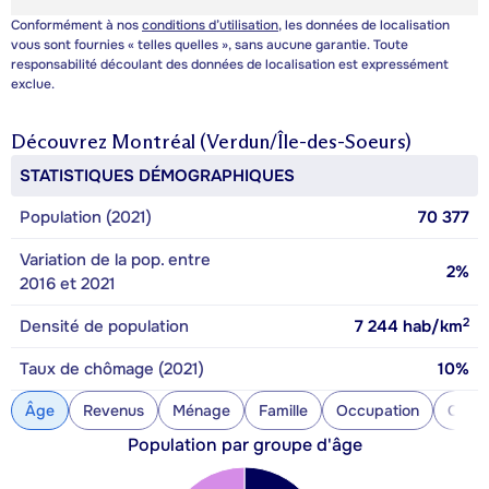
Conformément à nos
conditions d’utilisation
, les données de localisation
vous sont fournies « telles quelles », sans aucune garantie. Toute
responsabilité découlant des données de localisation est expressément
exclue.
Découvrez
Montréal (Verdun/Île-des-Soeurs)
STATISTIQUES DÉMOGRAPHIQUES
Population (2021)
70 377
Variation de la pop. entre
2%
2016 et 2021
2
Densité de population
7 244
hab/km
Taux de chômage (2021)
10%
Âge
Revenus
Ménage
Famille
Occupation
Const
Population par groupe d'âge