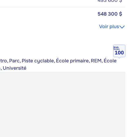
493 600 $
548 300 $
Voir plus
Walk
Score
100
ro, Parc, Piste cyclable, École primaire, REM, École
, Université