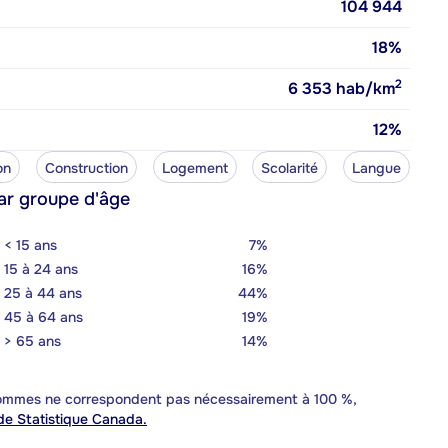
104 944
18%
2
6 353
hab/km
12%
on
Construction
Logement
Scolarité
Langue
ar groupe d'âge
< 15 ans
7%
15 à 24 ans
16%
25 à 44 ans
44%
45 à 64 ans
19%
> 65 ans
14%
 sommes ne correspondent pas nécessairement à 100 %,
e Statistique Canada.