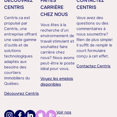
DÉCOUVREZ
FAITES
CONTACTEZ
CENTRIS
CARRIÈRE
CENTRIS
CHEZ NOUS
Centris.ca est
Vous avez des
propulsé par
questions ou des
Vous êtes à la
Centris, une
commentaires à
recherche d’un
entreprise offrant
nous soumettre?
environnement de
une vaste gamme
Rien de plus simple!
travail stimulant et
d’outils et de
Il suffit de remplir le
souhaitez faire
solutions
court formulaire
carrière chez
technologiques
conçu à cet effet.
nous? Nous avons
adaptés aux
peut-être le poste
Contactez Centris
besoins des
idéal pour vous.
courtiers
immobiliers du
Voyez les emplois
Québec.
disponibles
Découvrez Centris
Voir nos