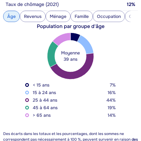
Taux de chômage (2021)
12%
Âge
Revenus
Ménage
Famille
Occupation
Const
Population par groupe d'âge
Moyenne
39 ans
< 15 ans
7%
15 à 24 ans
16%
25 à 44 ans
44%
45 à 64 ans
19%
> 65 ans
14%
Des écarts dans les totaux et les pourcentages, dont les sommes ne
correspondent pas nécessairement à 100 %, peuvent survenir en raison
des