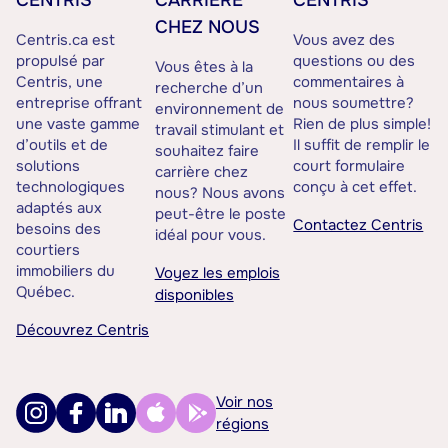
CENTRIS
CARRIÈRE
CENTRIS
CHEZ NOUS
Centris.ca est
Vous avez des
propulsé par
questions ou des
Vous êtes à la
Centris, une
commentaires à
recherche d’un
entreprise offrant
nous soumettre?
environnement de
une vaste gamme
Rien de plus simple!
travail stimulant et
d’outils et de
Il suffit de remplir le
souhaitez faire
solutions
court formulaire
carrière chez
technologiques
conçu à cet effet.
nous? Nous avons
adaptés aux
peut-être le poste
Contactez Centris
besoins des
idéal pour vous.
courtiers
immobiliers du
Voyez les emplois
Québec.
disponibles
Découvrez Centris
Voir nos
régions