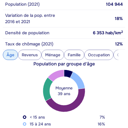
Population (2021)
104 944
Variation de la pop. entre
18%
2016 et 2021
2
Densité de population
6 353
hab/km
Taux de chômage (2021)
12%
Âge
Revenus
Ménage
Famille
Occupation
Const
Population par groupe d'âge
Moyenne
39 ans
< 15 ans
7%
15 à 24 ans
16%