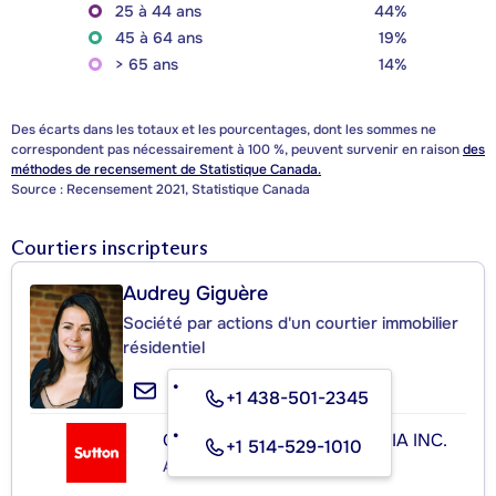
25 à 44 ans
44%
45 à 64 ans
19%
> 65 ans
14%
Des écarts dans les totaux et les pourcentages, dont les sommes ne
correspondent pas nécessairement à 100 %, peuvent survenir en raison
des
méthodes de recensement de Statistique Canada.
Source : Recensement 2021, Statistique Canada
Courtiers inscripteurs
Audrey Giguère
Société par actions d'un courtier immobilier
résidentiel
+1 438-501-2345
GROUPE SUTTON IMMOBILIA INC.
+1 514-529-1010
Agence immobilière