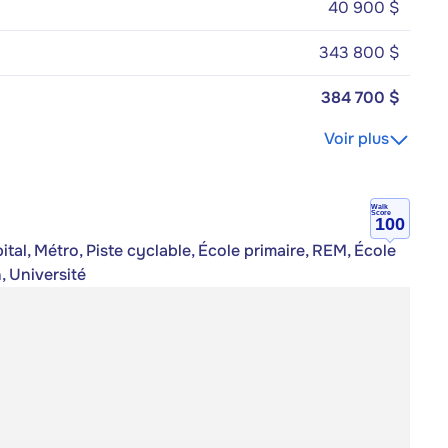
40 900 $
343 800 $
384 700 $
Voir plus
Walk
Score
100
al, Métro, Piste cyclable, École primaire, REM, École
, Université