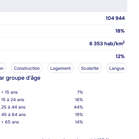
104 944
18%
2
6 353
hab/km
12%
on
Construction
Logement
Scolarité
Langue
ar groupe d'âge
< 15 ans
7%
15 à 24 ans
16%
25 à 44 ans
44%
45 à 64 ans
19%
> 65 ans
14%