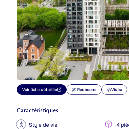
Voir fiche détaillée
Redécorer
Vidéo
Caractéristiques
?
Style de vie
4 piè