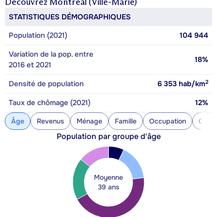
Découvrez
Montréal (Ville-Marie)
STATISTIQUES DÉMOGRAPHIQUES
Population (2021)
104 944
Variation de la pop. entre
18%
2016 et 2021
2
Densité de population
6 353
hab/km
Taux de chômage (2021)
12%
Âge
Revenus
Ménage
Famille
Occupation
Const
Population par groupe d'âge
Moyenne
39 ans