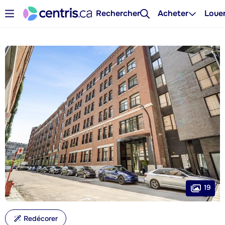
Rechercher
Acheter
Loue
19
Redécorer