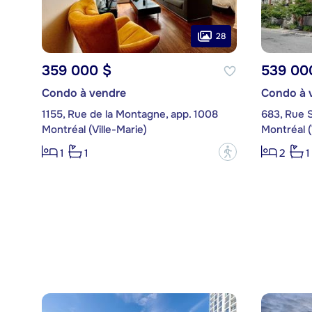
28
359 000 $
539 00
Condo à vendre
Condo à 
1155, Rue de la Montagne, app. 1008
683, Rue 
Montréal (Ville-Marie)
Montréal (
?
1
1
2
1