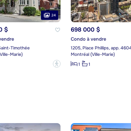
24
0 $
698 000 $
vendre
Condo à vendre
Saint-Timothée
1205, Place Phillips, app. 460
Ville-Marie)
Montréal (Ville-Marie)
?
1
1