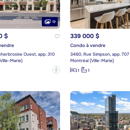
19
0 $
339 000 $
vendre
Condo à vendre
Sherbrooke Ouest, app. 310
3460, Rue Simpson, app. 707
Ville-Marie)
Montréal (Ville-Marie)
?
1
1