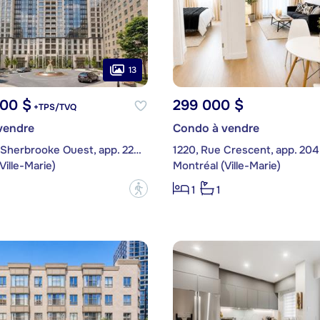
13
900 $
299 000 $
+TPS/TVQ
vendre
Condo à vendre
1508, Rue Sherbrooke Ouest, app. 2206
1220, Rue Crescent, app. 204
Ville-Marie)
Montréal (Ville-Marie)
?
1
1