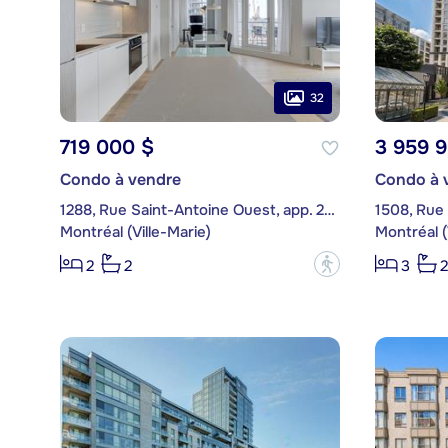
32
719 000 $
3 959 
Condo à vendre
Condo à 
1288, Rue Saint-Antoine Ouest, app. 2804
Montréal (Ville-Marie)
Montréal (
?
2
2
3
2