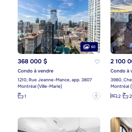
60
368 000 $
2 100 0
Condo à vendre
Condo à 
1210, Rue Jeanne-Mance, app. 3807
Montréal (Ville-Marie)
Montréal (
?
1
2
2