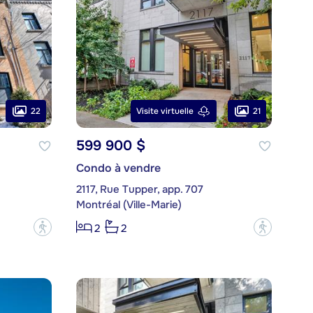
22
21
Visite virtuelle
599 900 $
Condo à vendre
2117, Rue Tupper, app. 707
Montréal (Ville-Marie)
?
?
2
2