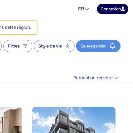
FR
Connexion
ns cette région.
Filtres
Style de vie
Sauvegarder
Publication récente