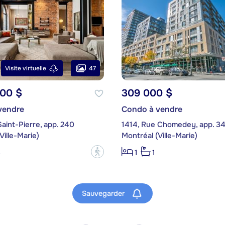
47
Visite virtuelle
000 $
309 000 $
vendre
Condo à vendre
aint-Pierre, app. 240
1414, Rue Chomedey, app. 3
Ville-Marie)
Montréal (Ville-Marie)
?
3
1
1
Sauvegarder