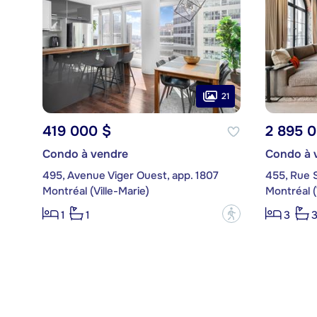
21
419 000 $
2 895 
Condo à vendre
Condo à 
495, Avenue Viger Ouest, app. 1807
455, Rue S
Montréal (Ville-Marie)
Montréal (
?
1
1
3