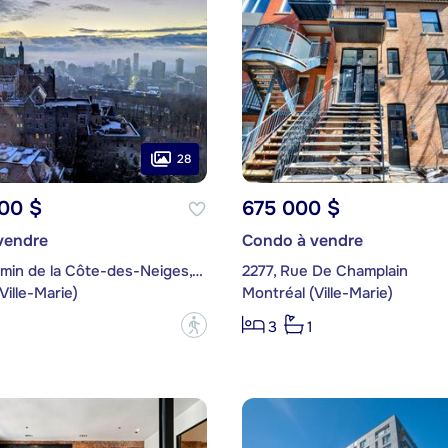
28
00 $
675 000 $
vendre
Condo à vendre
3980, Chemin de la Côte-des-Neiges, app. B96
2277, Rue De Champlain
Ville-Marie)
Montréal (Ville-Marie)
?
3
1