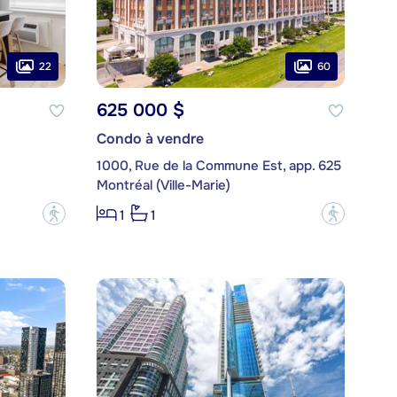
22
60
625 000 $
Condo à vendre
1000, Rue de la Commune Est, app. 625
Montréal (Ville-Marie)
?
?
1
1