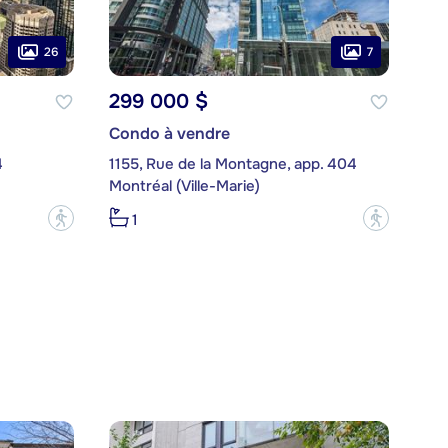
26
7
299 000 $
Condo à vendre
4
1155, Rue de la Montagne, app. 404
Montréal (Ville-Marie)
?
?
1