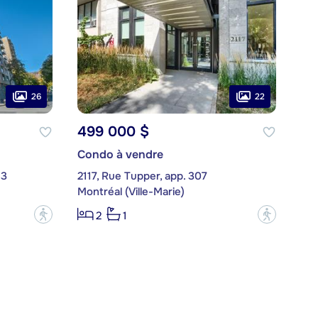
26
22
499 000 $
Condo à vendre
43
2117, Rue Tupper, app. 307
Montréal (Ville-Marie)
?
?
2
1