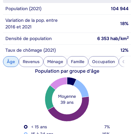
Population (2021)
104 944
Variation de la pop. entre
18%
2016 et 2021
2
Densité de population
6 353
hab/km
Taux de chômage (2021)
12%
Âge
Revenus
Ménage
Famille
Occupation
Const
Population par groupe d'âge
Moyenne
39 ans
< 15 ans
7%