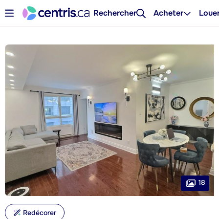
Rechercher
Acheter
Loue
18
Redécorer