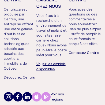
CENTRIS
CARRIÈRE
CENTRIS
CHEZ NOUS
Centris.ca est
Vous avez des
propulsé par
questions ou des
Vous êtes à la
Centris, une
commentaires à
recherche d’un
entreprise offrant
nous soumettre?
environnement de
une vaste gamme
Rien de plus simple!
travail stimulant et
d’outils et de
Il suffit de remplir le
souhaitez faire
solutions
court formulaire
carrière chez
technologiques
conçu à cet effet.
nous? Nous avons
adaptés aux
peut-être le poste
Contactez Centris
besoins des
idéal pour vous.
courtiers
immobiliers du
Voyez les emplois
Québec.
disponibles
Découvrez Centris
Voir nos
régions