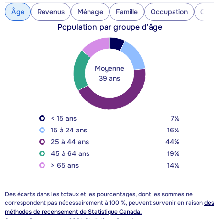
Âge
Revenus
Ménage
Famille
Occupation
Const
Population par groupe d'âge
Moyenne
39 ans
< 15 ans
7%
15 à 24 ans
16%
25 à 44 ans
44%
45 à 64 ans
19%
> 65 ans
14%
Des écarts dans les totaux et les pourcentages, dont les sommes ne
correspondent pas nécessairement à 100 %, peuvent survenir en raison
des
méthodes de recensement de Statistique Canada.