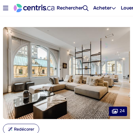
Rechercher
Acheter
Loue
24
Redécorer