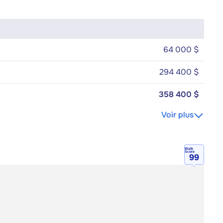
64 000 $
294 400 $
358 400 $
Voir plus
Walk
Score
99