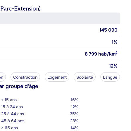
/Parc-Extension)
145 090
1%
2
8 799
hab/km
12%
on
Construction
Logement
Scolarité
Langue
ar groupe d'âge
< 15 ans
16%
15 à 24 ans
12%
25 à 44 ans
35%
45 à 64 ans
23%
> 65 ans
14%