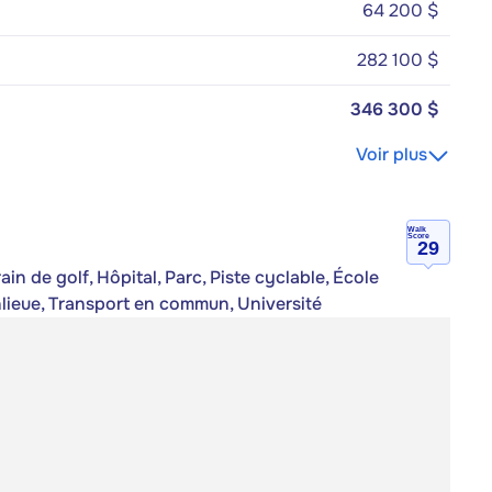
64 200 $
282 100 $
346 300 $
Voir plus
Walk
Score
29
n de golf, Hôpital, Parc, Piste cyclable, École
anlieue, Transport en commun, Université