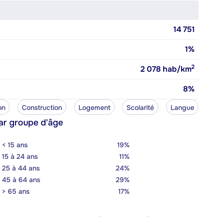
14 751
1%
2
2 078
hab/km
8%
on
Construction
Logement
Scolarité
Langue
ar groupe d'âge
< 15 ans
19%
15 à 24 ans
11%
25 à 44 ans
24%
45 à 64 ans
29%
> 65 ans
17%