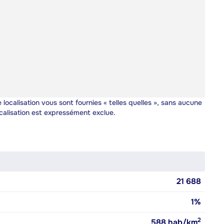
 localisation vous sont fournies « telles quelles », sans aucune
calisation est expressément exclue.
21 688
1%
2
588
hab/km