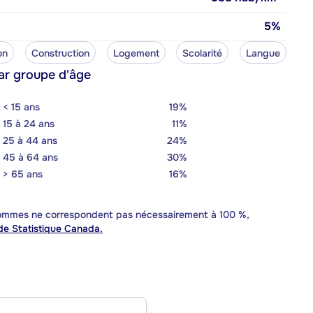
5%
on
Construction
Logement
Scolarité
Langue
ar groupe d'âge
< 15 ans
19%
15 à 24 ans
11%
25 à 44 ans
24%
45 à 64 ans
30%
> 65 ans
16%
 sommes ne correspondent pas nécessairement à 100 %,
e Statistique Canada.