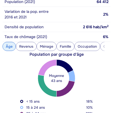
Population (2021)
64 412
Variation de la pop. entre
2%
2016 et 2021
2
Densité de population
2 616
hab/km
Taux de chômage (2021)
6%
Âge
Revenus
Ménage
Famille
Occupation
Const
Population par groupe d'âge
Moyenne
43 ans
< 15 ans
18%
15 à 24 ans
10%