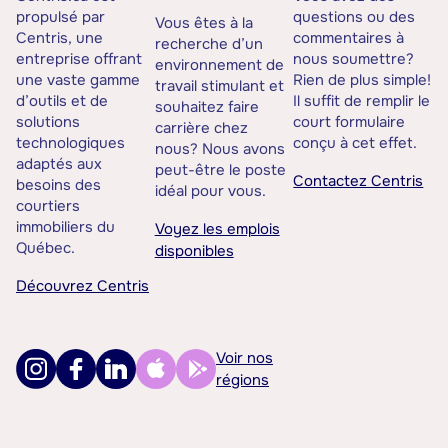
propulsé par
questions ou des
Vous êtes à la
Centris, une
commentaires à
recherche d’un
entreprise offrant
nous soumettre?
environnement de
une vaste gamme
Rien de plus simple!
travail stimulant et
d’outils et de
Il suffit de remplir le
souhaitez faire
solutions
court formulaire
carrière chez
technologiques
conçu à cet effet.
nous? Nous avons
adaptés aux
peut-être le poste
Contactez Centris
besoins des
idéal pour vous.
courtiers
immobiliers du
Voyez les emplois
Québec.
disponibles
Découvrez Centris
Voir nos
régions