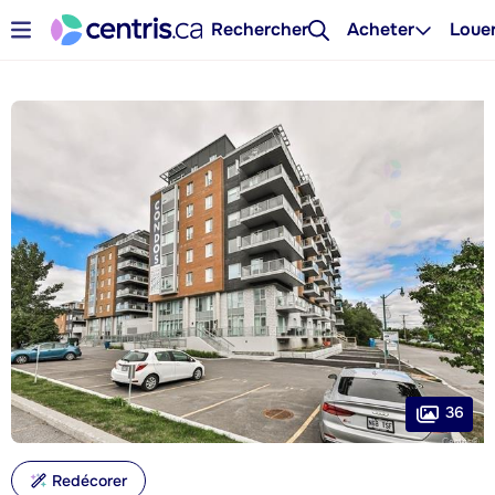
Rechercher
Acheter
Loue
36
Redécorer