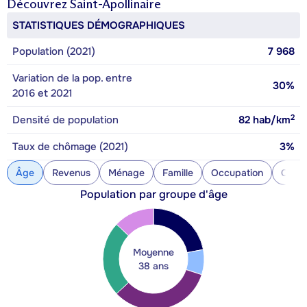
Découvrez
Saint-Apollinaire
STATISTIQUES DÉMOGRAPHIQUES
Population (2021)
7 968
Variation de la pop. entre
30%
2016 et 2021
2
Densité de population
82
hab/km
Taux de chômage (2021)
3%
Âge
Revenus
Ménage
Famille
Occupation
Const
Population par groupe d'âge
Moyenne
38 ans