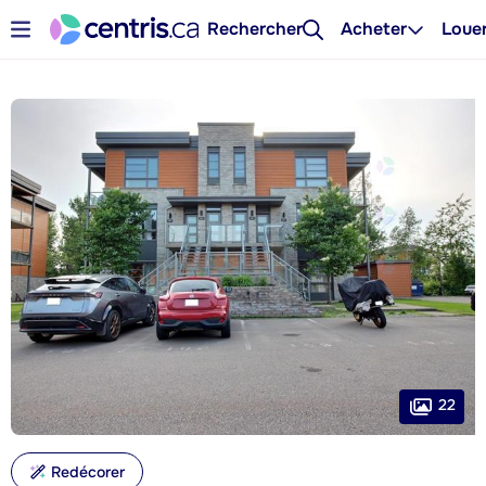
Rechercher
Acheter
Loue
22
Redécorer