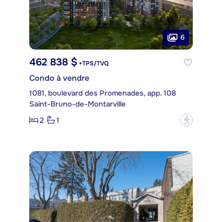
6
462 838 $
+TPS/TVQ
Condo à vendre
1081, boulevard des Promenades, app. 108
Saint-Bruno-de-Montarville
2
1
?