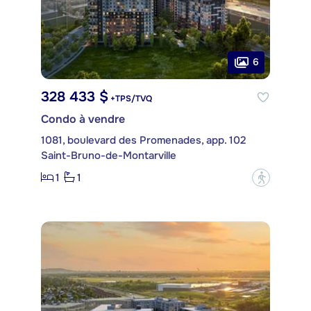
6
328 433 $
+TPS/TVQ
Condo à vendre
1081, boulevard des Promenades, app. 102
Saint-Bruno-de-Montarville
1
1
?