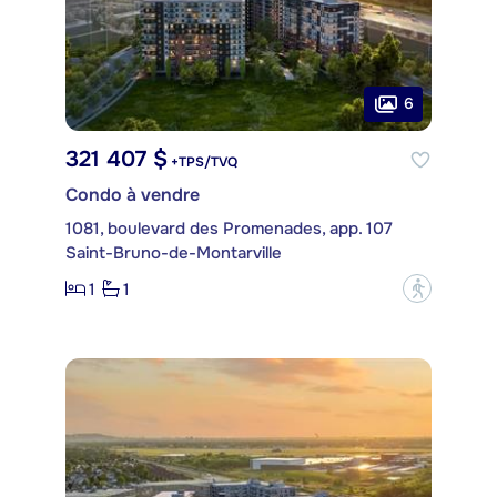
6
321 407 $
+TPS/TVQ
Condo à vendre
1081, boulevard des Promenades, app. 107
Saint-Bruno-de-Montarville
1
1
?