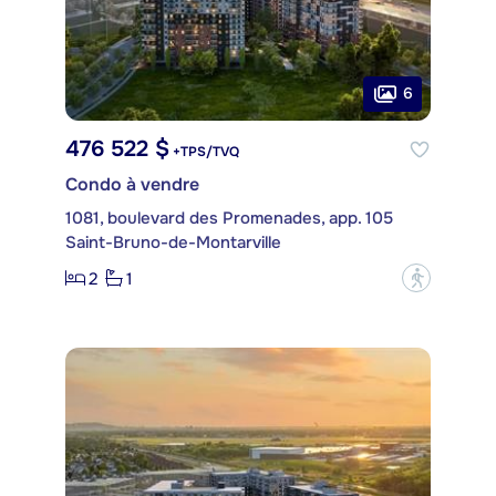
6
476 522 $
+TPS/TVQ
Condo à vendre
1081, boulevard des Promenades, app. 105
Saint-Bruno-de-Montarville
2
1
?