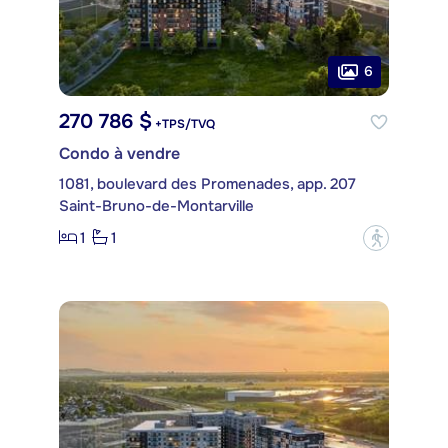
6
270 786 $
+TPS/TVQ
Condo à vendre
1081, boulevard des Promenades, app. 207
Saint-Bruno-de-Montarville
1
1
?