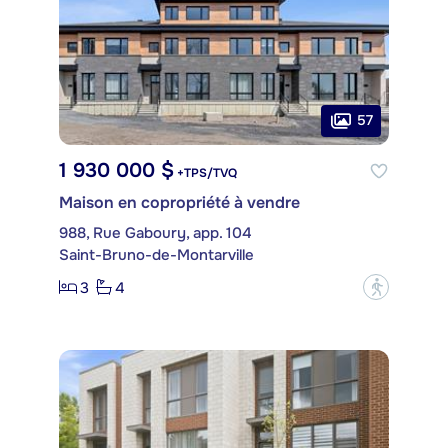
57
1 930 000 $
+TPS/TVQ
Maison en copropriété à vendre
988, Rue Gaboury, app. 104
Saint-Bruno-de-Montarville
3
4
?