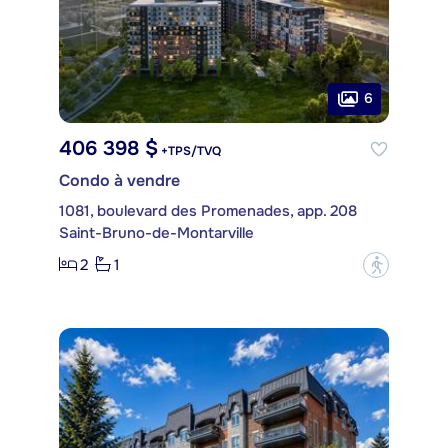
6
406 398 $
+TPS/TVQ
Condo à vendre
1081, boulevard des Promenades, app. 208
Saint-Bruno-de-Montarville
2
1
?