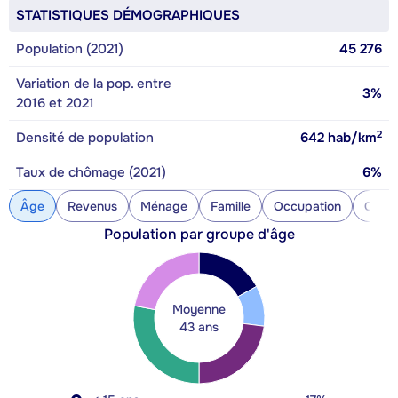
STATISTIQUES DÉMOGRAPHIQUES
Population (2021)
45 276
Variation de la pop. entre
3%
2016 et 2021
2
Densité de population
642
hab/km
Taux de chômage (2021)
6%
Âge
Revenus
Ménage
Famille
Occupation
Const
Population par groupe d'âge
Moyenne
43 ans