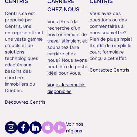
CENTRIS
CARRIÈRE
CENTRIS
CHEZ NOUS
Centris.ca est
Vous avez des
propulsé par
questions ou des
Vous êtes à la
Centris, une
commentaires à
recherche d’un
entreprise offrant
nous soumettre?
environnement de
une vaste gamme
Rien de plus simple!
travail stimulant et
d’outils et de
Il suffit de remplir le
souhaitez faire
solutions
court formulaire
carrière chez
technologiques
conçu à cet effet.
nous? Nous avons
adaptés aux
peut-être le poste
Contactez Centris
besoins des
idéal pour vous.
courtiers
immobiliers du
Voyez les emplois
Québec.
disponibles
Découvrez Centris
Voir nos
régions