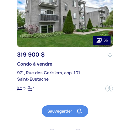
36
319 900 $
Condo à vendre
971, Rue des Cerisiers, app. 101
Saint-Eustache
2
1
?
Sauvegarder