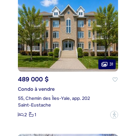
31
489 000 $
Condo à vendre
55, Chemin des Îles-Yale, app. 202
Saint-Eustache
2
1
?