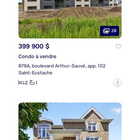
28
399 900 $
Condo à vendre
879A, boulevard Arthur-Sauvé, app. 102
Saint-Eustache
2
1
?