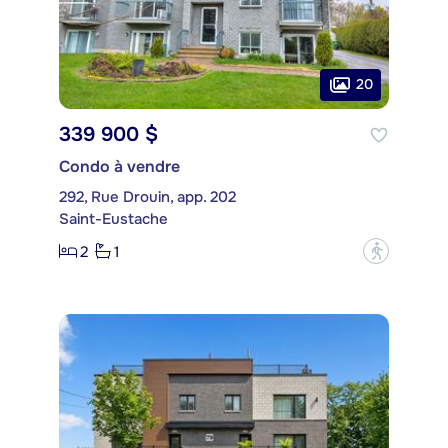
20
339 900 $
Condo à vendre
292, Rue Drouin, app. 202
Saint-Eustache
2
1
?