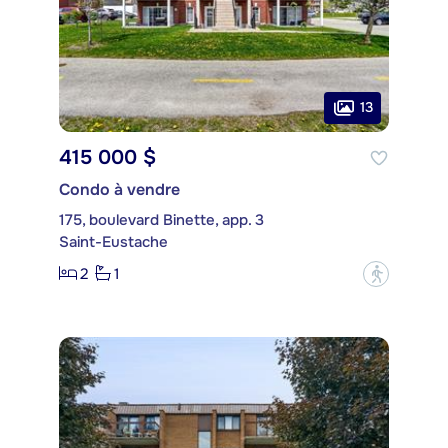
13
415 000 $
Condo à vendre
175, boulevard Binette, app. 3
Saint-Eustache
2
1
?