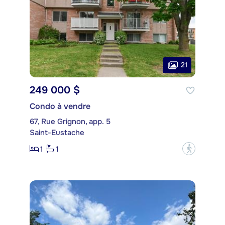
21
249 000 $
Condo à vendre
67, Rue Grignon, app. 5
Saint-Eustache
1
1
?