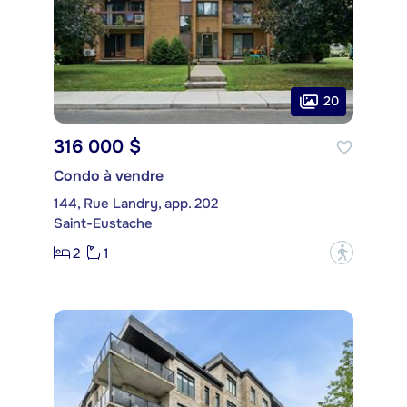
20
316 000 $
Condo à vendre
144, Rue Landry, app. 202
Saint-Eustache
2
1
?