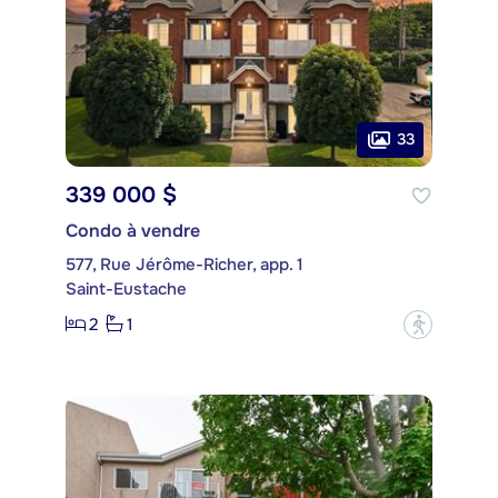
33
339 000 $
Condo à vendre
577, Rue Jérôme-Richer, app. 1
Saint-Eustache
2
1
?