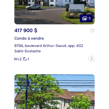
5
417 900 $
Condo à vendre
879A, boulevard Arthur-Sauvé, app. 402
Saint-Eustache
2
1
?