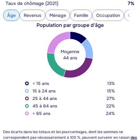
Taux de chômage (2021)
7%
Âge
Revenus
Ménage
Famille
Occupation
Const
Population par groupe d'âge
Moyenne
44 ans
< 15 ans
13%
15 à 24 ans
15%
25 à 44 ans
27%
45 à 64 ans
22%
> 65 ans
24%
Des écarts dans les totaux et les pourcentages, dont les sommes ne
correspondent pas nécessairement à 100 %, peuvent survenir en raison
des