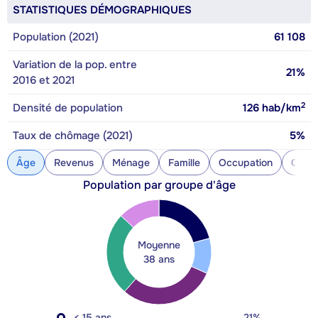
STATISTIQUES DÉMOGRAPHIQUES
Population (2021)
61 108
Variation de la pop. entre
21%
2016 et 2021
2
Densité de population
126
hab/km
Taux de chômage (2021)
5%
Âge
Revenus
Ménage
Famille
Occupation
Const
Population par groupe d'âge
Moyenne
38 ans
< 15 ans
21%