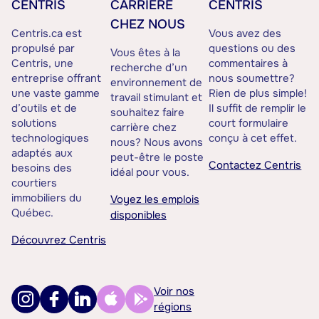
CENTRIS
CARRIÈRE
CENTRIS
CHEZ NOUS
Centris.ca est
Vous avez des
propulsé par
questions ou des
Vous êtes à la
Centris, une
commentaires à
recherche d’un
entreprise offrant
nous soumettre?
environnement de
une vaste gamme
Rien de plus simple!
travail stimulant et
d’outils et de
Il suffit de remplir le
souhaitez faire
solutions
court formulaire
carrière chez
technologiques
conçu à cet effet.
nous? Nous avons
adaptés aux
peut-être le poste
Contactez Centris
besoins des
idéal pour vous.
courtiers
immobiliers du
Voyez les emplois
Québec.
disponibles
Découvrez Centris
Voir nos
régions