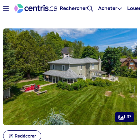
Rechercher
Acheter
Loue
37
Redécorer