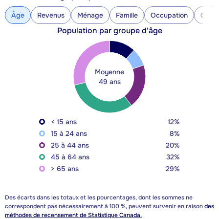
Âge
Revenus
Ménage
Famille
Occupation
Const
Population par groupe d'âge
Moyenne
49 ans
< 15 ans
12%
15 à 24 ans
8%
25 à 44 ans
20%
45 à 64 ans
32%
> 65 ans
29%
Des écarts dans les totaux et les pourcentages, dont les sommes ne
correspondent pas nécessairement à 100 %, peuvent survenir en raison
des
méthodes de recensement de Statistique Canada.