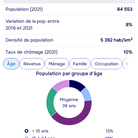
Population (2021)
84 553
Variation de la pop. entre
8%
2016 et 2021
2
Densité de population
5 392
hab/km
Taux de chômage (2021)
10%
Âge
Revenus
Ménage
Famille
Occupation
Const
Population par groupe d'âge
Moyenne
39 ans
< 15 ans
13%