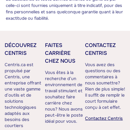
celle-ci sont fournies uniquement à titre indicatif, pour des
fins personnelles et sans quelconque garantie quant à leur
exactitude ou fiabilité.
DÉCOUVREZ
FAITES
CONTACTEZ
CENTRIS
CARRIÈRE
CENTRIS
CHEZ NOUS
Centris.ca est
Vous avez des
propulsé par
questions ou des
Vous êtes à la
Centris, une
commentaires à
recherche d’un
entreprise offrant
nous soumettre?
environnement de
une vaste gamme
Rien de plus simple!
travail stimulant et
d’outils et de
Il suffit de remplir le
souhaitez faire
solutions
court formulaire
carrière chez
technologiques
conçu à cet effet.
nous? Nous avons
adaptés aux
peut-être le poste
Contactez Centris
besoins des
idéal pour vous.
courtiers