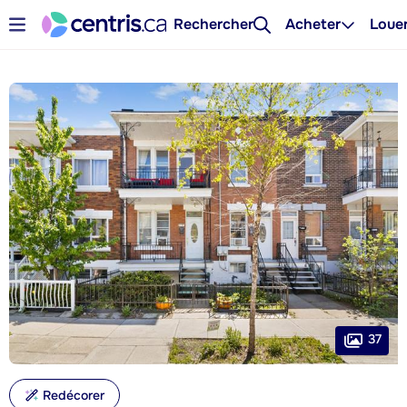
Rechercher
Acheter
Loue
37
Redécorer