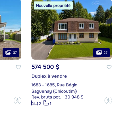
Nouvelle propriété
37
27
574 500 $
Duplex à vendre
1683 - 1685, Rue Bégin
Saguenay (Chicoutimi)
Rev. bruts pot. : 30 948 $
?
?
2
1