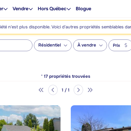
er
Vendre
Hors Québec
Blogue
été n'est plus disponible. Voici d'autres propriétés semblables da
Résidentiel
À vendre
Prix
*
17
propriétés trouvées
1 / 1