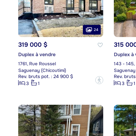
24
319 000 $
315 00
Duplex à vendre
Duplex à
1761, Rue Roussel
143 - 145,
Saguenay (Chicoutimi)
Saguenay 
Rev. bruts pot. : 24 900 $
Rev. bruts
?
3
1
3
1