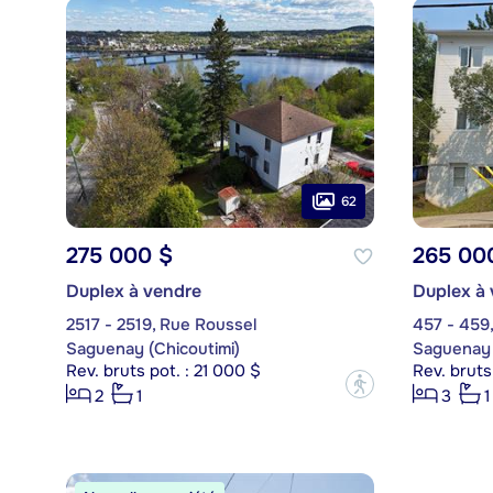
62
275 000 $
265 00
Duplex à vendre
Duplex à
2517 - 2519, Rue Roussel
457 - 459,
Saguenay (Chicoutimi)
Saguenay 
Rev. bruts pot. : 21 000 $
Rev. bruts
?
2
1
3
1