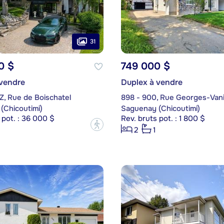
31
0 $
749 000 $
 vendre
Duplex à vendre
Z, Rue de Boischatel
898 - 900, Rue Georges-Van
(Chicoutimi)
Saguenay (Chicoutimi)
 pot. : 36 000 $
Rev. bruts pot. : 1 800 $
?
2
1