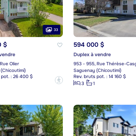
33
0 $
594 000 $
 vendre
Duplex à vendre
 Rue Olier
953 - 955, Rue Thérèse-Casg
(Chicoutimi)
Saguenay (Chicoutimi)
 pot. : 26 400 $
Rev. bruts pot. : 14 160 $
?
3
1