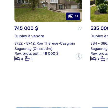
39
745 000 $
535 00
Duplex à vendre
Duplex à
872Z - 874Z, Rue Thérèse-Casgrain
384 - 386
Saguenay (Chicoutimi)
Saguenay 
Rev. bruts pot. : 48 000 $
Rev. bruts
?
4
3
3
2