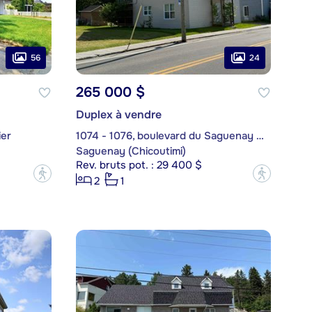
56
24
265 000 $
Duplex à vendre
ier
1074 - 1076, boulevard du Saguenay Est
Saguenay (Chicoutimi)
Rev. bruts pot. : 29 400 $
?
?
2
1