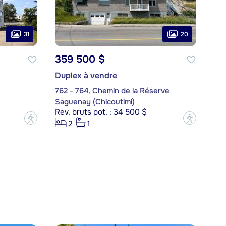
31
20
359 500 $
Duplex à vendre
762 - 764, Chemin de la Réserve
Saguenay (Chicoutimi)
Rev. bruts pot. : 34 500 $
?
?
2
1