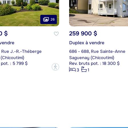
26
0 $
259 900 $
 vendre
Duplex à vendre
, Rue J.-R.-Théberge
686 - 688, Rue Sainte-Anne
(Chicoutimi)
Saguenay (Chicoutimi)
 pot. : 5 799 $
Rev. bruts pot. : 18 300 $
?
3
1