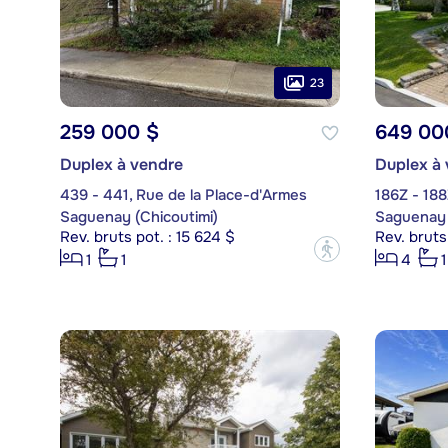
23
259 000 $
649 00
Duplex à vendre
Duplex à
439 - 441, Rue de la Place-d'Armes
186Z - 188
Saguenay (Chicoutimi)
Saguenay 
Rev. bruts pot. : 15 624 $
Rev. bruts
?
1
1
4
1