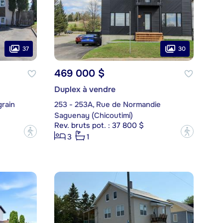
37
30
469 000 $
Duplex à vendre
rain
253 - 253A, Rue de Normandie
Saguenay (Chicoutimi)
Rev. bruts pot. : 37 800 $
?
?
3
1