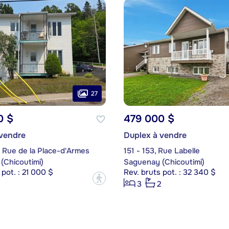
27
0 $
479 000 $
 vendre
Duplex à vendre
 Rue de la Place-d'Armes
151 - 153, Rue Labelle
(Chicoutimi)
Saguenay (Chicoutimi)
 pot. : 21 000 $
Rev. bruts pot. : 32 340 $
?
3
2