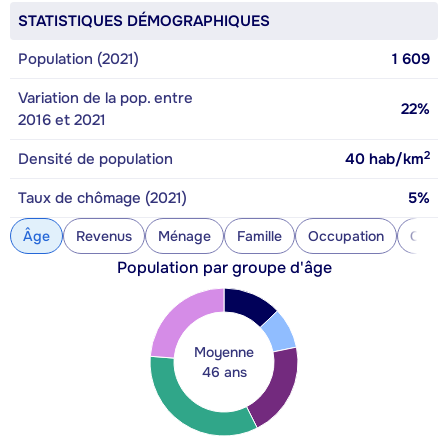
STATISTIQUES DÉMOGRAPHIQUES
Population (2021)
1 609
Variation de la pop. entre
22%
2016 et 2021
2
Densité de population
40
hab/km
Taux de chômage (2021)
5%
Âge
Revenus
Ménage
Famille
Occupation
Const
Population par groupe d'âge
Moyenne
46 ans