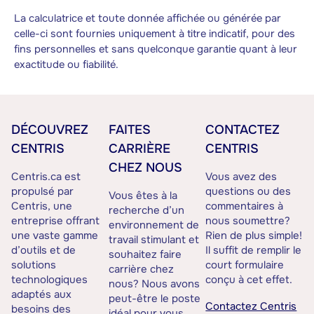
La calculatrice et toute donnée affichée ou générée par
celle-ci sont fournies uniquement à titre indicatif, pour des
fins personnelles et sans quelconque garantie quant à leur
exactitude ou fiabilité.
DÉCOUVREZ
FAITES
CONTACTEZ
CENTRIS
CARRIÈRE
CENTRIS
CHEZ NOUS
Centris.ca est
Vous avez des
propulsé par
questions ou des
Vous êtes à la
Centris, une
commentaires à
recherche d’un
entreprise offrant
nous soumettre?
environnement de
une vaste gamme
Rien de plus simple!
travail stimulant et
d’outils et de
Il suffit de remplir le
souhaitez faire
solutions
court formulaire
carrière chez
technologiques
conçu à cet effet.
nous? Nous avons
adaptés aux
peut-être le poste
Contactez Centris
besoins des
idéal pour vous.