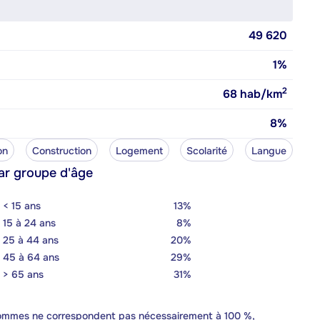
49 620
1%
2
68
hab/km
8%
on
Construction
Logement
Scolarité
Langue
ar groupe d'âge
< 15 ans
13%
15 à 24 ans
8%
25 à 44 ans
20%
45 à 64 ans
29%
> 65 ans
31%
 sommes ne correspondent pas nécessairement à 100 %,