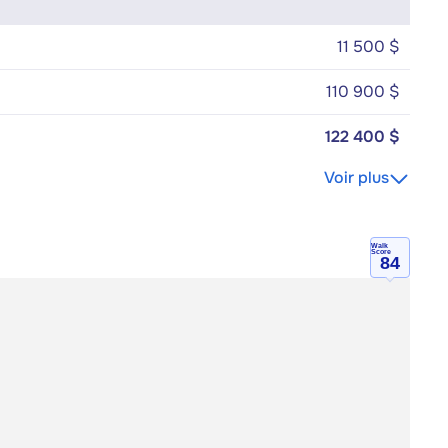
11 500 $
110 900 $
122 400 $
Voir plus
Walk
Score
84