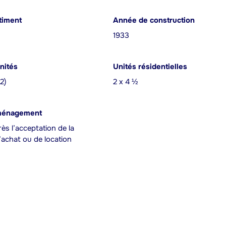
timent
Année de construction
1933
nités
Unités résidentielles
(2)
2 x 4 ½
ménagement
ès l’acceptation de la
achat ou de location