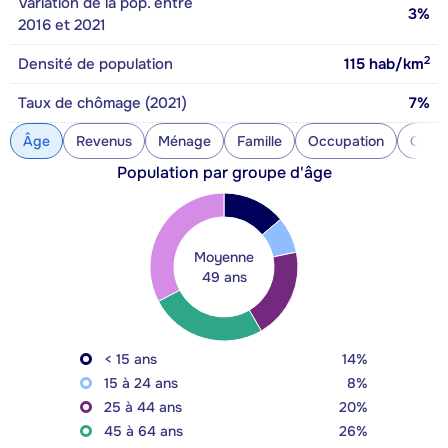
Variation de la pop. entre
3%
2016 et 2021
2
Densité de population
115
hab/km
Taux de chômage (2021)
7%
Âge
Revenus
Ménage
Famille
Occupation
Const
Population par groupe d'âge
Moyenne
49 ans
< 15 ans
14%
15 à 24 ans
8%
25 à 44 ans
20%
45 à 64 ans
26%