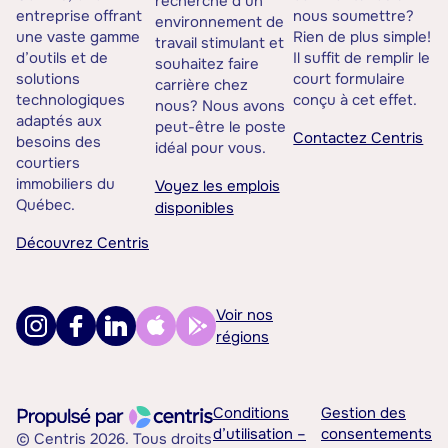
recherche d’un
entreprise offrant
nous soumettre?
environnement de
une vaste gamme
Rien de plus simple!
travail stimulant et
d’outils et de
Il suffit de remplir le
souhaitez faire
solutions
court formulaire
carrière chez
technologiques
conçu à cet effet.
nous? Nous avons
adaptés aux
peut-être le poste
Contactez Centris
besoins des
idéal pour vous.
courtiers
immobiliers du
Voyez les emplois
Québec.
disponibles
Découvrez Centris
Voir nos
régions
Conditions
Gestion des
d’utilisation –
consentements
© Centris 2026. Tous droits