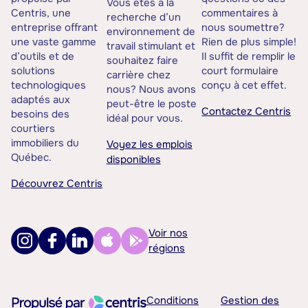
Vous êtes à la
Centris, une
commentaires à
recherche d’un
entreprise offrant
nous soumettre?
environnement de
une vaste gamme
Rien de plus simple!
travail stimulant et
d’outils et de
Il suffit de remplir le
souhaitez faire
solutions
court formulaire
carrière chez
technologiques
conçu à cet effet.
nous? Nous avons
adaptés aux
peut-être le poste
Contactez Centris
besoins des
idéal pour vous.
courtiers
immobiliers du
Voyez les emplois
Québec.
disponibles
Découvrez Centris
Voir nos
régions
Conditions
Gestion des