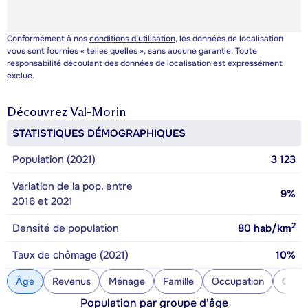
Conformément à nos
conditions d’utilisation
, les données de localisation
vous sont fournies « telles quelles », sans aucune garantie. Toute
responsabilité découlant des données de localisation est expressément
exclue.
Découvrez
Val-Morin
STATISTIQUES DÉMOGRAPHIQUES
Population (2021)
3 123
Variation de la pop. entre
9%
2016 et 2021
2
Densité de population
80
hab/km
Taux de chômage (2021)
10%
Âge
Revenus
Ménage
Famille
Occupation
Const
Population par groupe d'âge