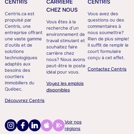
CENTRIS
CARRIÈRE
CENTRIS
CHEZ NOUS
Centris.ca est
Vous avez des
propulsé par
questions ou des
Vous êtes à la
Centris, une
commentaires à
recherche d’un
entreprise offrant
nous soumettre?
environnement de
une vaste gamme
Rien de plus simple!
travail stimulant et
d’outils et de
Il suffit de remplir le
souhaitez faire
solutions
court formulaire
carrière chez
technologiques
conçu à cet effet.
nous? Nous avons
adaptés aux
peut-être le poste
Contactez Centris
besoins des
idéal pour vous.
courtiers
immobiliers du
Voyez les emplois
Québec.
disponibles
Découvrez Centris
Voir nos
régions