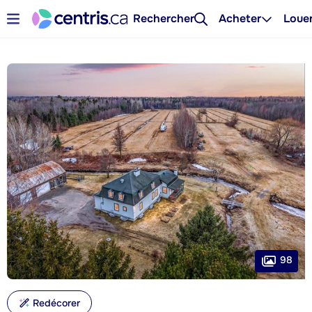
Rechercher
Acheter
Loue
98
Redécorer