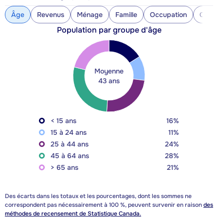
Âge
Revenus
Ménage
Famille
Occupation
Const
Population par groupe d'âge
Moyenne
43 ans
< 15 ans
16%
15 à 24 ans
11%
25 à 44 ans
24%
45 à 64 ans
28%
> 65 ans
21%
Des écarts dans les totaux et les pourcentages, dont les sommes ne
correspondent pas nécessairement à 100 %, peuvent survenir en raison
des
méthodes de recensement de Statistique Canada.