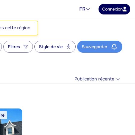
FR
Connexion
ns cette région.
Filtres
Style de vie
Sauvegarder
Publication récente
bre