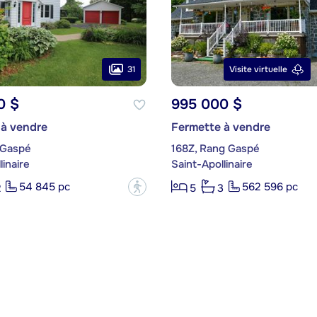
31
Visite virtuelle
0 $
995 000 $
 à vendre
Fermette à vendre
 Gaspé
168Z, Rang Gaspé
linaire
Saint-Apollinaire
54 845 pc
562 596 pc
?
2
5
3