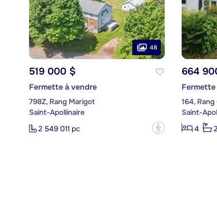
48
519 000 $
664 90
Fermette à vendre
Fermette
798Z, Rang Marigot
164, Rang
Saint-Apollinaire
Saint-Apol
?
2 549 011 pc
4