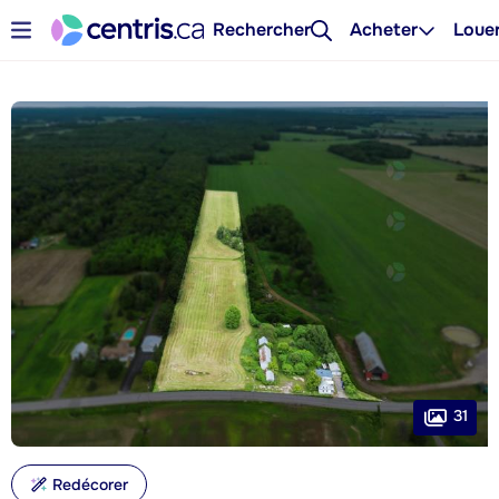
Rechercher
Acheter
Loue
31
Redécorer