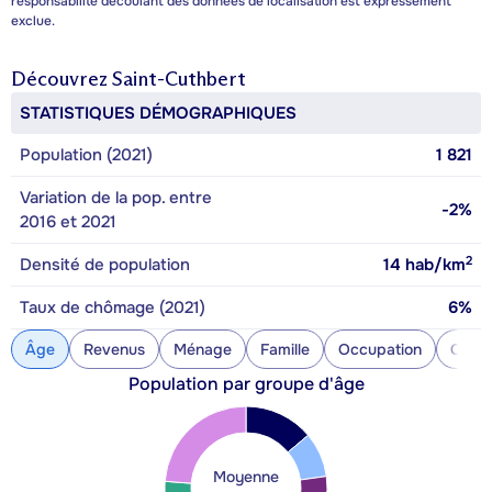
responsabilité découlant des données de localisation est expressément
exclue.
Découvrez
Saint-Cuthbert
STATISTIQUES DÉMOGRAPHIQUES
Population (2021)
1 821
Variation de la pop. entre
-2%
2016 et 2021
2
Densité de population
14
hab/km
Taux de chômage (2021)
6%
Âge
Revenus
Ménage
Famille
Occupation
Const
Population par groupe d'âge
Moyenne