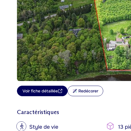
Voir fiche détaillée
Redécorer
Caractéristiques
?
Style de vie
13 pi