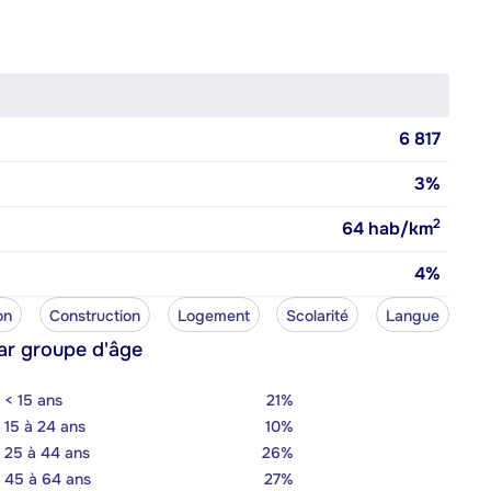
6 817
3%
2
64
hab/km
4%
on
Construction
Logement
Scolarité
Langue
ar groupe d'âge
< 15 ans
21%
15 à 24 ans
10%
25 à 44 ans
26%
45 à 64 ans
27%