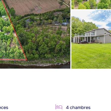
èces
4 chambres