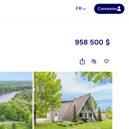
FR
Connexion
958 500 $