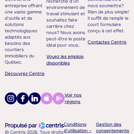
recherche d’un
entreprise offrant
nous soumettre?
environnement de
une vaste gamme
Rien de plus simple!
travail stimulant et
d’outils et de
Il suffit de remplir le
souhaitez faire
solutions
court formulaire
carrière chez
technologiques
conçu à cet effet.
nous? Nous avons
adaptés aux
peut-être le poste
Contactez Centris
besoins des
idéal pour vous.
courtiers
immobiliers du
Voyez les emplois
Québec.
disponibles
Découvrez Centris
Voir nos
régions
Conditions
Gestion des
d’utilisation –
consentements
© Centris 2026. Tous droits