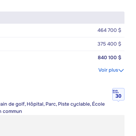
464 700 $
375 400 $
840 100 $
Voir plus
Walk
Score
30
n de golf, Hôpital, Parc, Piste cyclable, École
 en commun