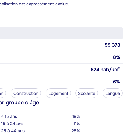
calisation est expressément exclue.
59 378
8%
2
824
hab/km
6%
on
Construction
Logement
Scolarité
Langue
ar groupe d'âge
< 15 ans
19%
15 à 24 ans
11%
25 à 44 ans
25%