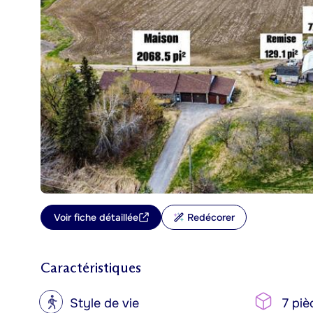
Voir fiche détaillée
Redécorer
Caractéristiques
?
Style de vie
7 piè