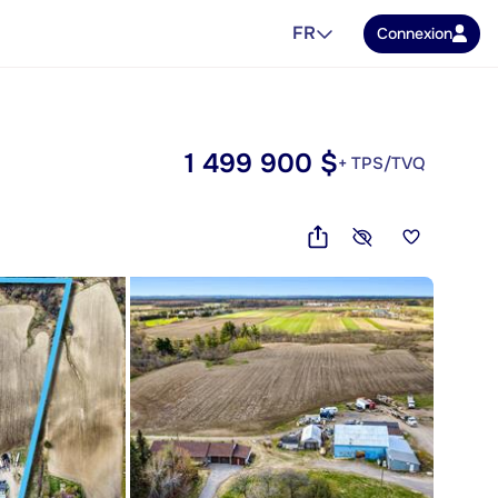
FR
Connexion
1 499 900 $
+ TPS/TVQ