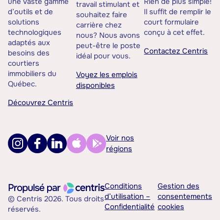
une vaste gamme
Rien de plus simple!
travail stimulant et
d’outils et de
Il suffit de remplir le
souhaitez faire
solutions
court formulaire
carrière chez
technologiques
conçu à cet effet.
nous? Nous avons
adaptés aux
peut-être le poste
Contactez Centris
besoins des
idéal pour vous.
courtiers
immobiliers du
Voyez les emplois
Québec.
disponibles
Découvrez Centris
Voir nos
régions
Conditions
Gestion des
d’utilisation –
consentements
© Centris 2026. Tous droits
Confidentialité
cookies
réservés.