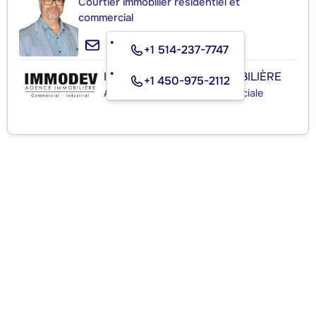
Courtier immobilier résidentiel et
commercial
+1 514-237-7747
IMMODEV AGENCE IMMOBILIÈRE
+1 450-975-2112
Agence immobilière commerciale