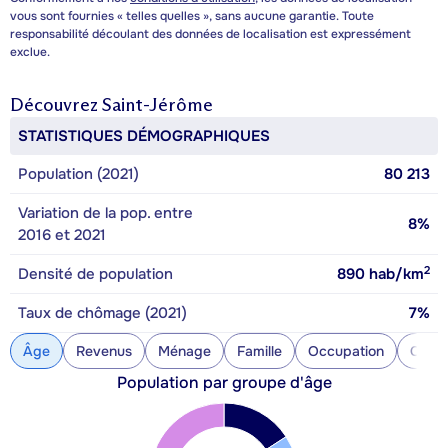
vous sont fournies « telles quelles », sans aucune garantie. Toute
responsabilité découlant des données de localisation est expressément
exclue.
Découvrez
Saint-Jérôme
STATISTIQUES DÉMOGRAPHIQUES
Population (2021)
80 213
Variation de la pop. entre
8%
2016 et 2021
2
Densité de population
890
hab/km
Taux de chômage (2021)
7%
Âge
Revenus
Ménage
Famille
Occupation
Const
Population par groupe d'âge