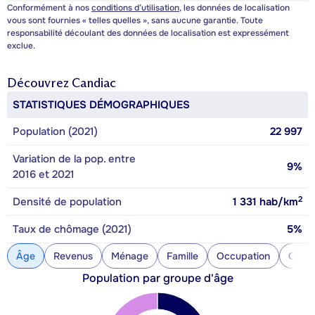
Conformément à nos
conditions d’utilisation
, les données de localisation
vous sont fournies « telles quelles », sans aucune garantie. Toute
responsabilité découlant des données de localisation est expressément
exclue.
Découvrez
Candiac
STATISTIQUES DÉMOGRAPHIQUES
Population (2021)
22 997
Variation de la pop. entre
9%
2016 et 2021
2
Densité de population
1 331
hab/km
Taux de chômage (2021)
5%
Âge
Revenus
Ménage
Famille
Occupation
Const
Population par groupe d'âge