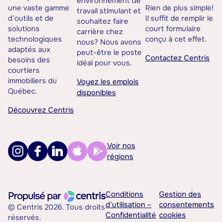
environnement de
une vaste gamme
Rien de plus simple!
travail stimulant et
d’outils et de
Il suffit de remplir le
souhaitez faire
solutions
court formulaire
carrière chez
technologiques
conçu à cet effet.
nous? Nous avons
adaptés aux
peut-être le poste
Contactez Centris
besoins des
idéal pour vous.
courtiers
immobiliers du
Voyez les emplois
Québec.
disponibles
Découvrez Centris
Voir nos
régions
Conditions
Gestion des
d’utilisation –
consentements
© Centris 2026. Tous droits
Confidentialité
cookies
réservés.