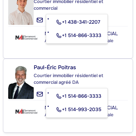
Courtier immobilier résidentiel et
commercial
+1 438-341-2207
NAI TERRAMONT COMMERCIAL
+1 514-866-3333
Agence immobilière commerciale
Paul-Éric Poitras
Courtier immobilier résidentiel et
commercial agréé DA
+1 514-866-3333
NAI TERRAMONT COMMERCIAL
+1 514-993-2035
Agence immobilière commerciale