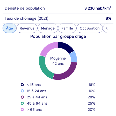
2
Densité de population
3 236
hab/km
Taux de chômage (2021)
8%
Âge
Revenus
Ménage
Famille
Occupation
Const
Population par groupe d'âge
Moyenne
42 ans
< 15 ans
16%
15 à 24 ans
10%
25 à 44 ans
28%
45 à 64 ans
25%
> 65 ans
20%