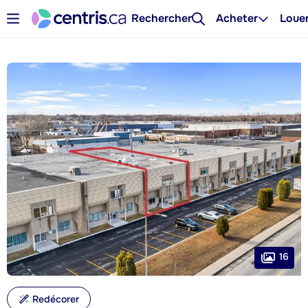
Rechercher
Acheter
Loue
16
Redécorer